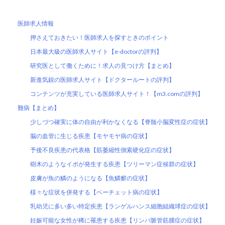
医師求人情報
押さえておきたい！医師求人を探すときのポイント
日本最大級の医師求人サイト【e-doctorの評判】
研究医として働くために！求人の見つけ方【まとめ】
新進気鋭の医師求人サイト【ドクタールートの評判】
コンテンツが充実している医師求人サイト！【m3.comの評判】
難病【まとめ】
少しづつ確実に体の自由が利かなくなる【脊髄小脳変性症の症状】
脳の血管に生じる疾患【モヤモヤ病の症状】
予後不良疾患の代表格【筋萎縮性側索硬化症の症状】
樹木のようなイボが発生する疾患【ツリーマン症候群の症状】
皮膚が魚の鱗のようになる【魚鱗癬の症状】
様々な症状を併発する【ベーチェット病の症状】
乳幼児に多い多い特定疾患【ランゲルハンス細胞組織球症の症状】
妊娠可能な女性が稀に罹患する疾患【リンパ脈管筋腫症の症状】